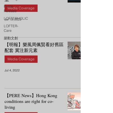
Press
Media Coverage
Release
LOFTERHOLIC
Jul 13, 2022
LOFTER-
Care
築動文創
【明報】樂風周佩賢看好舊區
配套 冀注新元素
Media Coverage
Jul 4, 2022
【PERE News】Hong Kong
conditions are right for co-
living