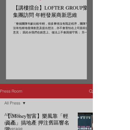
【講樓擂台】LOFTER GROUP樂風
集團訪問 年輕發展商新思維
「整個團隊年齡比較年輕，很多事情沒有既定程序，團隊可以
沒有包袱地發揮創意及提出想法，亦不會害怕在上司面前提出
意見； 因此令我們在創意上、做法上不會因循守舊； 另一方
面，這亦是一個挑戰，在發揮創意之餘，我們亦需要非常小
心，確保向正確的方向前進。」
Press Room
All Press
All Press
【iMoney智富】樂風靠「輕
資產」搞地產 押注舊區響名
Media
堂
Coverage