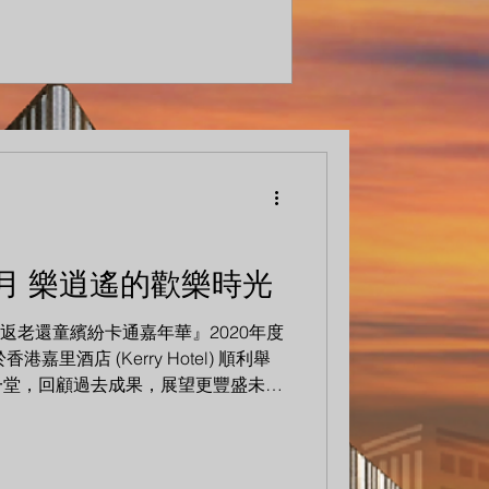
月 樂逍遙的歡樂時光
UP『返老還童繽紛卡通嘉年華』2020年度
港嘉里酒店 (Kerry Hotel) 順利舉
一堂，回顧過去成果，展望更豐盛未
扮，令宴會生色不少，當晚氣氛歡樂澎