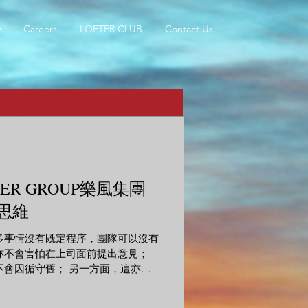
y
Careers
LOFTER CLUB
Contact Us
ER GROUP樂風集團
思維
多事情沒有既定程序，團隊可以沒有
亦不會害怕在上司面前提出意見；
不會因循守舊； 另一方面，這亦是
我們亦需要非常小心，確保向正確的