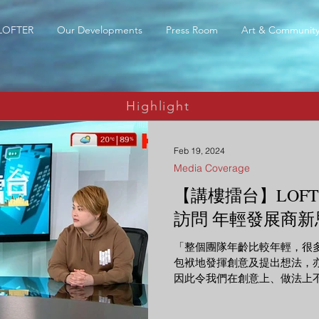
LOFTER
Our Developments
Press Room
Art & Communit
Highlight
Feb 19, 2024
Media Coverage
【講樓擂台】LOFT
訪問 年輕發展商新
「整個團隊年齡比較年輕，很
包袱地發揮創意及提出想法，
因此令我們在創意上、做法上
一個挑戰，在發揮創意之餘，
方向前進。」