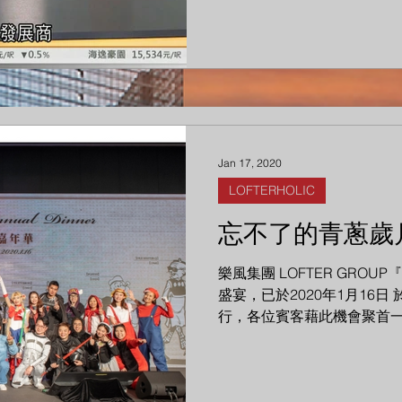
Jan 17, 2020
LOFTERHOLIC
忘不了的青蔥歲
樂風集團 LOFTER GRO
盛宴，已於2020年1月16日 於香
行，各位賓客藉此機會聚首
來。 有賴各賓客當晚悉心打
湃，...