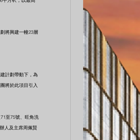
66平方呎，以最高
劃將興建一幢23層
重建計劃帶動下，為
集團將於此項目引入
1至75號、旺角洗
創辦人及主席周佩賢