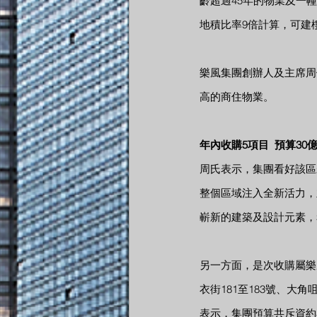
齡超過45年的物業及一
地積比率9倍計算，可建樓面
樂風集團創辦人及主席周
高的商住物業。
年內收購5項目  預算30
周氏表示，集團看好該區
整個區域注入全新活力，
嶄新的建築及設計元素，
另一方面，是次收購屬樂
衣街181至183號、大
表示，集團預算共斥資約