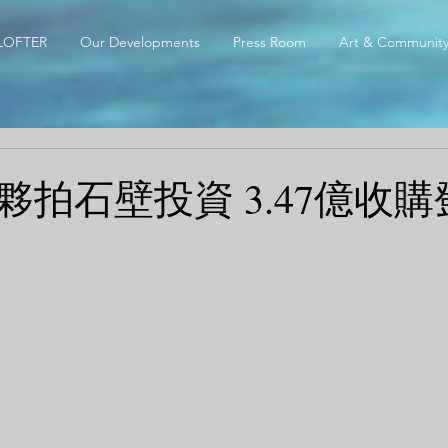
LOFTER
Our Developments
Press Room
Art & Communit
夥拍石壁投資 3.47億收