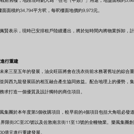
幢戰前舊樓；地段現時劃入為「住宅（甲類）」用途，地盤面積約3,8
面積約34,794平方呎，每呎樓面地價約9,973元。
佩賢表示，現時已安排租戶陸續遷出，將於短時間內將物業拆卸，計
億進行重建
未來三至五年的發展，油尖旺區將會在洗衣街前水務署舊址的綜合
並與西九龍發展區的相互融合產生協同效益。配合地理上的優勢，
務求打造一個優質及設計獨特的商住項目。
風集團於本年度第5個收購項目，較早前的4個項目包括大角咀必發道7
角咀界限街2C至2D號以及佐敦南京街11至13號的全幢物業。樂風集團
30億元進行重建發展。