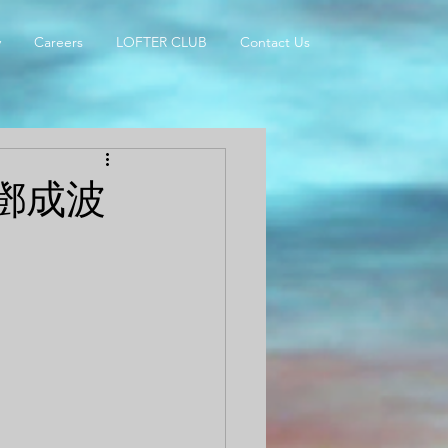
y
Careers
LOFTER CLUB
Contact Us
購鄧成波