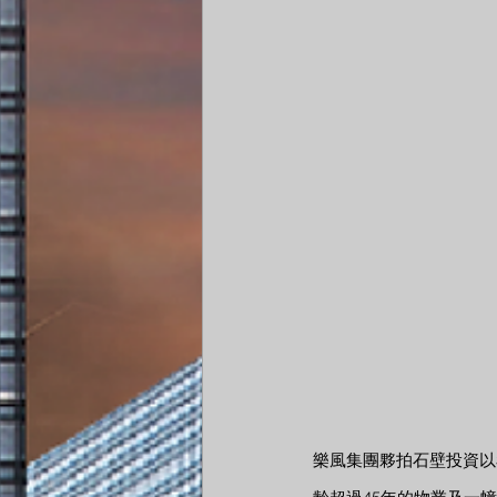
樂風集團夥拍石壁投資以