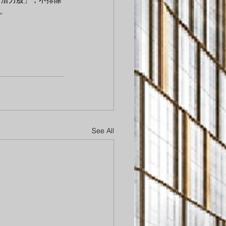
租。
See All