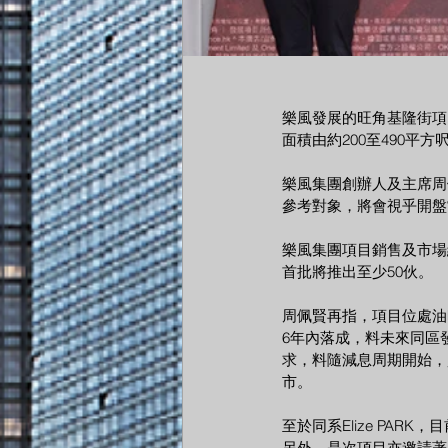
樂風發展的旺角基隆街項目
面積由約200至490平
樂風集團創辦人及主席周佩
參考對象，將會視乎開盤
樂風集團項目銷售及市場
首批將推出至少50伙。
周佩賢再指，項目位處油
6年內落成，料未來同區
求，料隨減息周期開始，
市。
至於同系Elize PA
另外，是次項目亦邀請著名