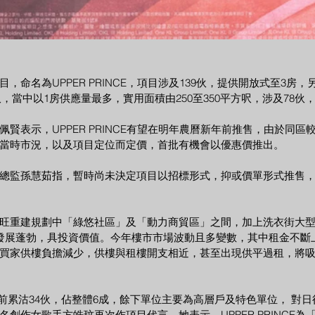
，命名為UPPER PRINCE，項目涉及139伙，提供開放式至3房
方呎，當中以1房供應量最多，實用面積由250至350平方呎，涉及78伙
賢表示，UPPER PRINCE有望在明年農曆新年前推售，由於同區
當時市況，以及項目定位而定價，首批有機會以優惠價推出。
總監孫慧茹指，暫時尚未決定項目以招標形式，抑或價單形式推售
旺重建規劃中「綠悠社區」及「動力商貿區」之間，加上洗衣街大
發展蓬勃，具投資價值。今年樓市市場波動且多變數，其中租金不斷
買家供樓負擔減少，供樓與租樓開支相近，甚至出現供平過租，將
RK，目前累沽34伙，佔整體6成，餘下單位主要為高層戶及特色單位， 對
創作女歌手方皓玟再次作項目代言，她表示，UPPER PRINCE為