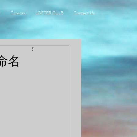
y
Careers
LOFTER CLUB
Contact Us
命名