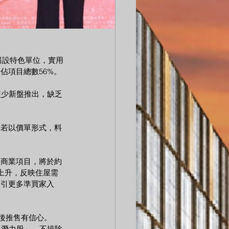
，另設特色單位，實用
，佔項目總數56%。
較少新盤推出，缺乏
，若以價單形式，料
型商業項目，將於約
上升，反映住屋需
吸引更多準買家入
日後推售有信心。
「潛力股」，不排除