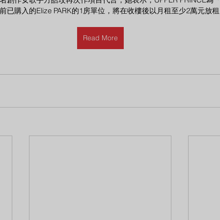
已購入的Elize PARK的1房單位，將在收樓後以月租至少2萬元放
Read More