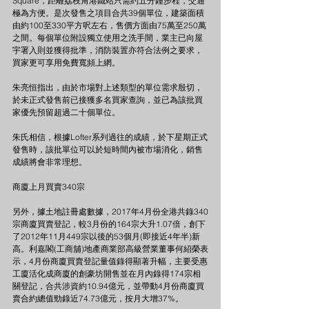
Square，距離荔枝角港鐵站只需約五分鐘步程，交通
極為方便。是次發售之項目合共39個單位，建築面積
由約100至330平方呎左右，售價方面由75萬至250萬
之間。每個單位附設獨立使用之洗手間，業主已向屋
宇署入則並獲得批準，消防裝置亦符合法例之要求，
買家更可享用免費寬頻上網。
朱亮恒指出，由於市場對上述類型的單位需求殷切，
於未正式發售前已接獲多名買家查詢，並已為該批買
家優先預留超過二十個單位。
朱氏相信，根據Lofter系列過往的成績，於下星期正式
發售時，該批單位可以於短時間內被市場消化，銷售
成績將會非常理想。
商廈上月買賣340宗
另外，據土地註冊處數據，2017年4月份全港共錄340
宗商廈買賣登記，較3月份的164宗大升1.07倍，創下
了2012年11月449宗以後的53個月(即接近4年半)新
高。利嘉閣(工商舖)地產商業部高級營業董事何紹榮表
示，4月份商廈買賣登記量值錄得顯著升幅，主要受惠
工廈活化成商廈的創豪坊開售並在月內錄得174宗相
關登記，合共涉資約10.94億元，並帶動4月份商廈買
賣合約總值勁錄近74.73億元，按月大增37%。