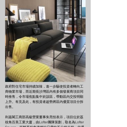
政府對住宅市場持續加辣，進一步驅使投資者轉向工
商物業市場，而近期長沙灣區內有多個發展商項目同
時推售，令市場焦點集中於該區，帶動區內交投明顯
上升。有見及此，有投資者趁勢將區內優質項目分拆
出售。
利嘉閣工商部高級營業董事朱亮恒表示，項目位於荔
枝角百美工業大廈，由Lofter團隊策劃，取名為Lofter 