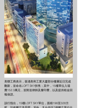
美聯工商表示，葵涌美和工業大廈部分樓層近日完成
翻新，並命名LOFT SKY拆售；其中，15樓單位入場
費152.3萬元，並附送律師及釐印費，以及提供租金回
報保證。
該行指出，15樓LOFT SKY單位，面積198至328方
呎，設有獨立洗手間；另外，天台亦設7個獨立單位出