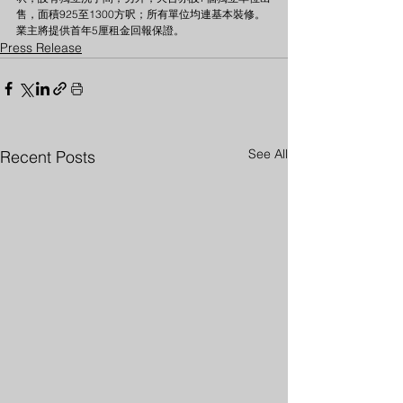
售，面積925至1300方呎；所有單位均連基本裝修。
業主將提供首年5厘租金回報保證。
Press Release
See All
Recent Posts