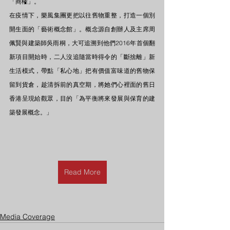
「商榷」。
在疫情下，樂風集團更把以往舊物重整，打造一個別
開生面的「藝術概念館」。概念源自創辦人及主席周
佩賢與建築師吳雨桐，大可追溯到他們2016年首個翻
新項目開始時，二人沒追隨當時得令的「斷捨離」新
生活模式，帶點「私心地」把有價值富味道的舊物保
留到貨倉，趁清拆前的真空期，將她們心裡面的舊日
香港呈現給觀眾，目的「為平衡將來發展與保育的建
築發展概念。」
Read More
Media Coverage