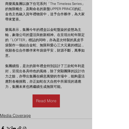
商樂風集團以旗下住宅系列「The Timeless Series」
的無限概念，及剛命名的新盤UPPER PRINCE的紅、
金色主色融入賀年禮物當中，送予合作夥伴，為大家
帶來驚喜。
樂風表示，集團今年的禮盒以金蛇盤旋的姿態為主
軸，象徵公司的靈活與創新精神。在呈現出蛇年限定
的「LOFTER」標誌的同時，亦為是次特製的真皮手
袋製作一個結合金蛇、無限和愛心三大元素的標誌，
祝願各位合作夥伴來年袋袋平安，財源不斷，萬事如
意。
集團續指，是次的新年禮盒特別設計了三款蛇年利是
封，呈現出各具特色的風格，除了突顯團隊的設計功
力之餘，亦帶出集團在瞬息萬變的市場中，能夠靈活
應對各種挑戰，亦正如蛇在大自然中所展現的適應
力，集團未來也將繼續生成無限可能。
Read More
Media Coverage