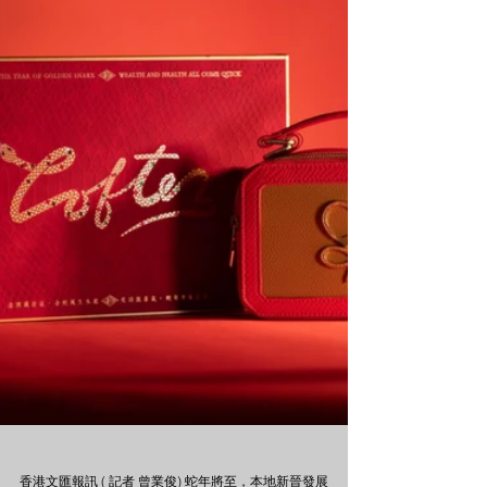
香港文匯報訊 ( 記者 曾業俊) 蛇年將至，本地新晉發展