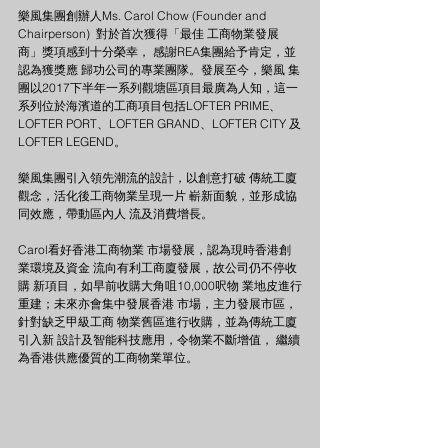
樂風集團創辦人Ms. Carol Chow (Founder and 
Chairperson)  對於首次獲得「最佳 工商物業發展
商」獎項感到十分榮幸， 感謝REA集團給予肯定，並
認為獲獎應 歸功公司的專業團隊。發展至今，樂風 集
團以2017下半年一系列觀塘區項目最廣為人知，這一
系列位於海濱道的工商項目包括LOFTER PRIME、
LOFTER PORT、LOFTER GRAND、LOFTER CITY 及
LOFTER LEGEND。
樂風集團引入領先潮流的設計，以創意打破 傳統工廈
觀念，活化後工商物業呈現一片 嶄新面貌，並形成協
同效應，帶動區內人 流及消費增長。
Carol看好香港工商物業 市場發展，認為現時香港創
業環境及資金 流向有利工商廈發展，故公司仍不停收
購 新項目，如早前收購大角咀10,000呎物 業地皮進行
重建；未來亦會集中發展香港 市場，主力發展市區，
針對缺乏甲級工商 物業舊區進行收購，並為傳統工廈
引入新 設計及智能科技應用，令物業不斷增值， 繼續
為香港供應優質的工商物業單位。