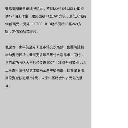
樂風集團董事總經理指出，整個LOFTER LEGEND提
供124個工作室，建築面積71至391方呎，最低入場費
90餘萬元；另外LOFTER HUB建築面積76至269方
呎，定價90餘萬元起。
他認為，由年初至今工廈市場交投熾熱，集團將計劃
增加資源投放，發展更多項目應付市場需求；同時，
早前成功收購大角咀必發道100至106號全部業權，現
正考慮申請補地價改建為全新甲級商廈，預算整個項
目投資金額超過7億元，未來集團將會作多元化的發
展。