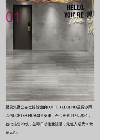
樂風集團公布位於觀塘的LOFTER LEGEND及長沙灣
區的LOFTER HUB銷售安排，合共推售147個單位，
首批推售28伙，並即日起接受認購，最低入場費90餘
萬元起。