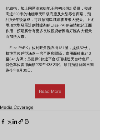
他續指，加上同區洗衣街地王的初步設計藍圖，擬建
高達320米的地標摩天甲級商廈及大型零售商場，預
計於6年後落成，可以預期區域即將迎來大變天。上述
兩項大型發展計劃對毗鄰的Elize PARK銷情能起正面
作用，預期將會有更多長線投資者因看好區內大變天
而加快入市。
「Elize PARK」位於旺角洗衣街181號，提供52伙，
標準單位戶型涵蓋一房至兩房間隔，實用面積由243
至341方呎；另提供9伙連平台或頂樓連天台特色戶，
特色單位實用面積220至438方呎。項目預計關鍵日期
為今年6月30日。
Read More
Media Coverage