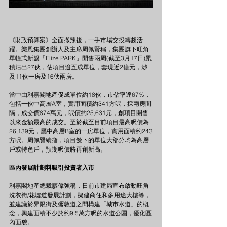
《財政預算案》全面撤辣後，一手市場交投轉趨活
躍。樂風集團創辦人及主席周佩賢稱，集團旗下旺角
單幢式新盤「Elize PARK」開售兩周(截至3月17日)累
積沽出27伙，佔項目逾五成單位，套現近2億元，涉
及11伙一房及16伙兩房。
當中由利嘉閣地產促成單位約18伙，市佔率達67%，
包括一伙中高層A室，實用面積約341方呎，採兩房間
隔，成交價874萬元，呎價約25,631元，創項目開售
以來金額最高的成交。至於截至目前項目最高呎價為
26,139元，屬中高層B室的一房單位，實用面積約243
方呎。周佩賢續指，項目餘下的單位大部分均為高層
戶或特色戶，預期呎價將再創新高。
區內發展計劃料吸引投資者入市
利嘉閣地產總裁廖偉強稱，日前市建局宣布啟動旺角
洗衣街/花墟道發展計劃，擬建商住和多用途大樓等，
並建議於界限街及彌敦道之間構建「城市水道」的概
念，興建面積不少於約9.5萬方呎的水道公園，優化區
內面貌。