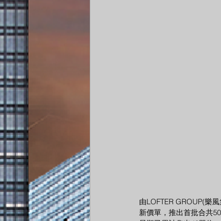
由LOFTER GROUP
新價單，推出首批合共5