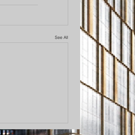
See All