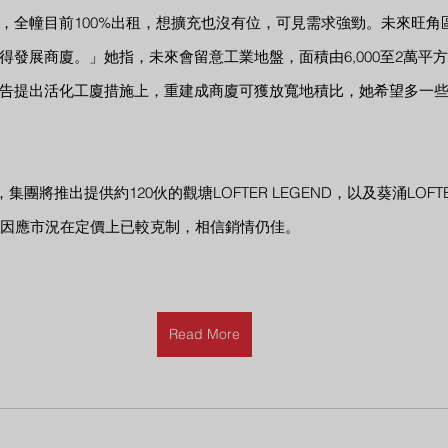
，全幢目前100%出租，想擴充也沒有位，可見需求強勁。未來旺角
得發展商廈。」她指，未來會留意工業地盤，面積由6,000至2萬平
告提出活化工廈措施上，重建成商廈可獲放寬地積比，她希望多一
集團將推出提供約120伙的觀塘LOFTER LEGEND，以及葵涌LOFTE
，因應市況在定價上已較克制，相信銷情仍佳。
Read More