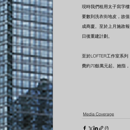
現時我們租用太子寫字樓
要數到洗衣街地皮，故值
成商廈。至於上月施政報
日後重建計劃。
至於LOFTER工作室系列，
費約70餘萬元起。她指
Media Coverage