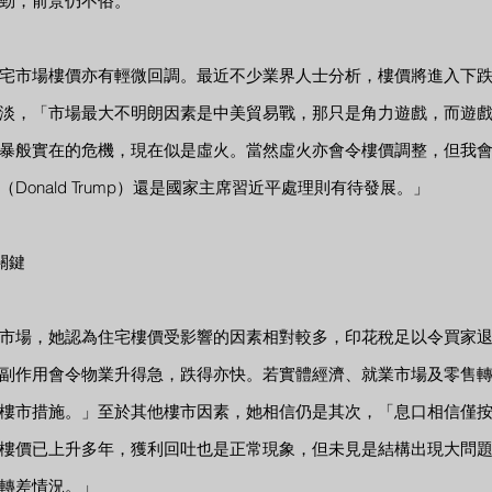
勁，前景仍不俗。
宅市場樓價亦有輕微回調。最近不少業界人士分析，樓價將進入下
淡，「市場最大不明朗因素是中美貿易戰，那只是角力遊戲，而遊
暴般實在的危機，現在似是虛火。當然虛火亦會令樓價調整，但我
Donald Trump）還是國家主席習近平處理則有待發展。」
關鍵
市場，她認為住宅樓價受影響的因素相對較多，印花稅足以令買家
副作用會令物業升得急，跌得亦快。若實體經濟、就業市場及零售
樓市措施。」至於其他樓市因素，她相信仍是其次，「息口相信僅
樓價已上升多年，獲利回吐也是正常現象，但未見是結構出現大問
轉差情況。」