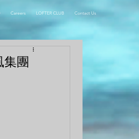
y
Careers
LOFTER CLUB
Contact Us
風集團