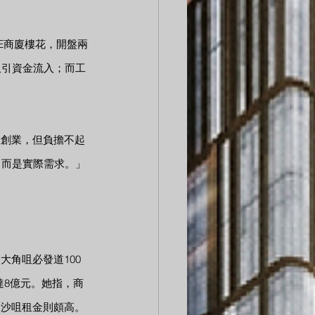
XE商廈樓花，開盤兩
吸引資金流入；而工
想創業，但負擔不起
，而是實際需求。」
角咀必發道100
達8億元。她指，商
尖沙咀租金則頗高。