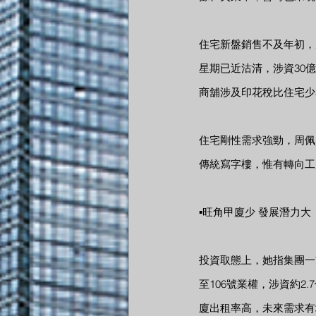
住宅新盤銷售不及年初，反
星期已近沽清，涉資30
商舖涉及印花稅比住宅少
住宅剛性需求強勁，周佩
傳統寫字樓，惟有轉向工
▪旺角甲廈少 發展潛力大
投資取態上，她指集團一
至106號業權，涉資約2
廈出租率高，未來需求有