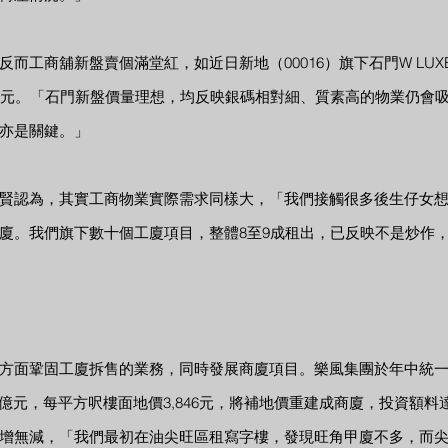
而工商舖新盤賣個滿堂紅，如近日新地（00016）旗下石門W LU
億元。「石門新盤價量理想，均反映銀碼相對細、質素高的物業仍會
亦是關鍵。」
賢認為，其實工商物業實際需求同樣大，「我們接觸很多後生仔女
廈。我們旗下數十個工廈項目，整體8至9成租出，已反映不是炒作
方面鞏固工廈拆售的業務，同時發展商廈項目。樂風集團於年中統一大
.7億元，每平方呎樓面地價3,846元，將補地價重建成商廈，投資額料
增無減，「我們最初在油尖旺區租寫字樓，發現旺角甲廈不多，而