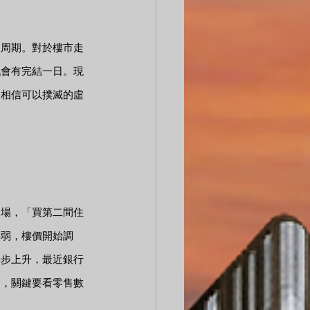
跌周期。對於樓市走
戲會有完結一日。現
會相信可以撲滅的虛
退場，「買第二間住
轉弱，樓價開始調
按步上升，最近銀行
題，關鍵要看零售數