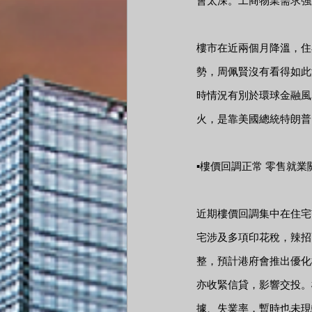
會太深。工商物業需求強
樓市在近兩個月降溫，住
勢，周佩賢沒有看得如此
時情況有別於環球金融風
火，是靠美國總統特朗普（
▪樓價回調正常 零售就業
近期樓價回調集中在住宅
宅涉及多項印花稅，辣招
整，預計港府會推出優化
亦收緊信貸，影響交投。
據、失業率，暫時也未現