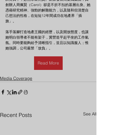
創辦人周佩賢（Carol）卻是不折不扣的基層出身。她
憑藉研究精神、強勁的解難能力，以及隨和但清楚自
己想法的性格，在短短12年間成功在地產界「插
旗」。
落手落腳打造地產王國的經歷，以及開放態度，也讓
她明白領導者不能有架子，冀營造平起平坐的工作氣
氛。同時要能夠給予清晰指引，並且以知識服人；惟
她強調，公司嚴禁「放負」。
Read More
Media Coverage
See All
Recent Posts