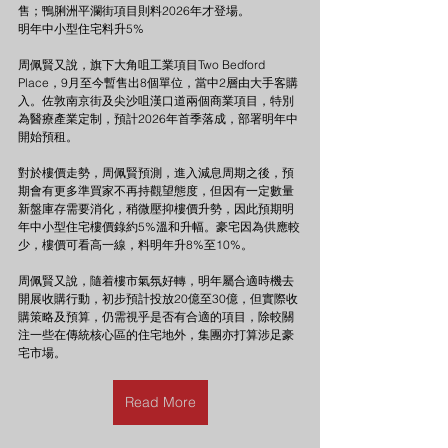
售；鴨脷洲平瀾街項目則料2026年才登場。
明年中小型住宅料升5%
周佩賢又說，旗下大角咀工業項目Two Bedford 
Place，9月至今暫售出8個單位，當中2層由大手客購
入。佐敦南京街及尖沙咀漢口道兩個商業項目，特別
為醫療產業定制，預計2026年首季落成，部署明年中
開始預租。
對於樓價走勢，周佩賢預測，進入減息周期之後，預
期會有更多準買家不再持觀望態度，但因有一定數量
新盤庫存需要消化，稍微壓抑樓價升勢，因此預期明
年中小型住宅樓價錄約5%溫和升幅。豪宅因為供應較
少，樓價可看高一線，料明年升8%至10%。
周佩賢又說，隨着樓市氣氛好轉，明年屬合適時機去
開展收購行動，初步預計投放20億至30億，但實際收
購策略及預算，仍需視乎是否有合適的項目，除較關
注一些在傳統核心區的住宅地外，集團亦打算涉足豪
宅市場。
Read More