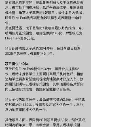
隨着減息周期展開，樂風集團創辦人及主席周佩賢表
示，樓市動力明顯增加，為迎合市場需要，集團會積
極推盤，旗下太子基隆街1號項目，最快本月內登場，
旺角Elize Park則部署明年以現樓形式展開新一輪銷
售。
周佩賢透露，太子基隆街1號項目最快月內推出，今、
明兩個月正式開售。項目提供約140伙，戶型較旺角
Elize Park更多元化。
項目距離港鐵太子站約30秒步程，預計落成日期為
2025年第三季，樓花期不足1年。
項目提供140伙
至於旺角Elize Park暫售出32伙，項目合共提供52
伙，現時未推售單位主要屬於高層戶及特色戶，相信
這類單位買家希望能到現樓實地視察才決定入市，故
集團計劃明年以現樓形式開售，其中頂層特色戶暫傾
向以招標形式推售，價錢有望能創項目新高。
項目至今售出單位中，最高成交呎價約2.9萬，平均成
交呎價約24662元，投資客及用家各佔約一半，本地
及內地買家同樣各佔約一半。
其他項目方面，界限街2C號項目提供60伙，預計落成
時間為明年第一季，有機會第一季尾以現樓形式開