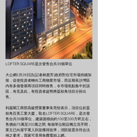
LOFTER SQUARE是次發售合共39個單位
大公網5月28日訊(記者林惠芳)政府對住宅市場持續加
辣，促使投資者轉向工商物業市場，而近期長沙灣區
內有多個發展商項目同時推售，令市場焦點集中於該
區，有見及此，有投資者趁勢將荔枝角項目分拆出
售。
利嘉閣工商部高級營業董事朱亮恒表示，項目位於荔
枝角百美工業大廈，取名LOFTER SQUARE，是次發
售合共39個單位，建築面積由約100至330方呎左右，
售價由75萬至250萬之間, 每個單位附設獨立洗手間，
業主已向屋宇署入則並獲得批準，消防裝置亦符合法
例之要求，買家可享用免費寬頻上網。