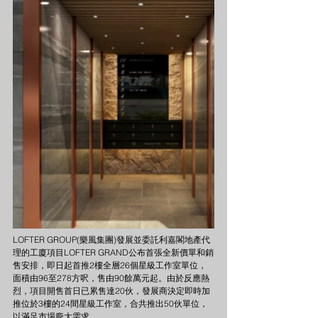
LOFTER GROUP(樂風集團)發展並委託利嘉閣地產代
理的工廈項目LOFTER GRAND公布首張全新價單和銷
售安排，即日起首推2樓全層26個星級工作室單位，
面積由96至278方呎，售由90餘萬元起。由於反應熱
烈，項目開售首日已累售達20伙，發展商決定即時加
推位於3樓的24間星級工作室，合共推出50伙單位，
以滿足市場龐大需求。