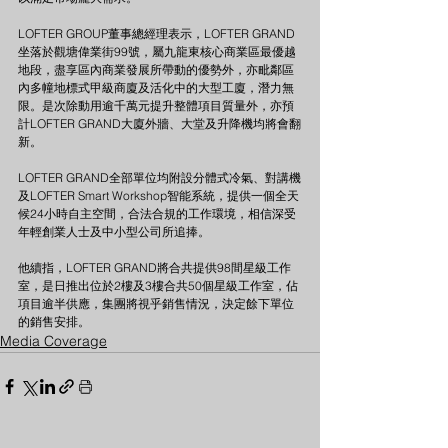
LOFTER GROUP董事總經理表示，LOFTER GRAND
坐落於觀塘偉業街99號，屬九龍東核心商業區最優越
地段，盡享區內商業發展所帶動的優勢外，亦毗鄰區
內多幢地標式甲級商廈及活化中的大型工廈，潛力無
限。是次除動用逾千萬元提升整體項目質量外，亦預
計LOFTER GRAND大廈外牆、大堂及升降機均將會翻
新。
LOFTER GRAND全部單位均附設分體式冷氣、對講機
及LOFTER Smart Workshop智能系統，提供一個全天
候24小時自主空間，合法合規的工作環境，相信深受
年輕創業人士及中小型公司所追捧。
他續指，LOFTER GRAND將合共提供98間星級工作
室，是日推出位於2樓及3樓合共50個星級工作室，佔
項目逾半供應，集團將視乎銷售情況，決定餘下單位
的銷售安排。
Media Coverage