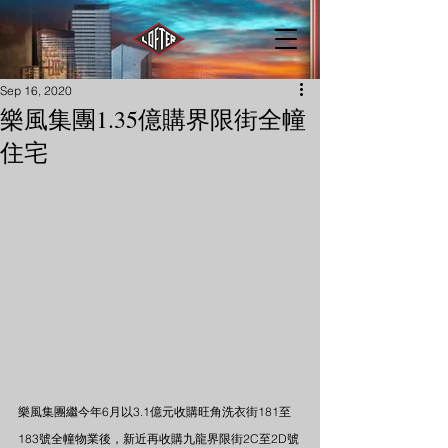
Sep 16, 2020
樂風集團1.35億購界限街全幢
住宅
樂風集團繼今年6月以3.1億元收購旺角洗衣街181至
183號全幢物業後，新近再收購九龍界限街2C至2D號