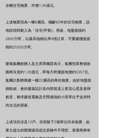
全幢住宅物業，作價1.35億元。
上述物業現為一幢6層高、樓齡65年的住宅物業，該
地段現時劃入為「住宅(甲類)」用途，地盤面積約
2800方呎，以最高地積比率9倍計算，可重建樓面面
積約25200方呎。
樂風集團創辦人及主席周佩賢表示，集團預算整個收
購將斥資約1.35億元，即每方呎樓面地價約5357元。
集團計劃將興建一幢22層高的商住物業。由於地盤面
積較細，會於建築設計及內部裝潢上更花心思及發揮
創意，務求建造寬敞及空間感強的小型單位予追求時
尚生活的買家。
上述項目涉及12戶。目前餘下2個單位尚未收購，如
業主提出的開價過高或交易條件不理想，發展商將有