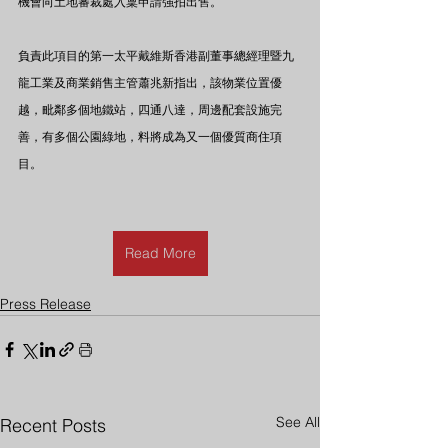
機會向土地審裁處入稟申請強拍出售。
負責此項目的第一太平戴維斯香港副董事總經理暨九
龍工業及商業銷售主管蕭兆新指出，該物業位置優
越，毗鄰多個地鐵站，四通八達，周邊配套設施完
善，有多個公園綠地，料將成為又一個優質商住項
目。
Read More
Press Release
See All
Recent Posts