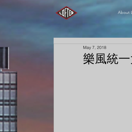
About 
May 7, 2018
樂風統一